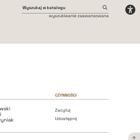
wyszukiwanie zaawansowana
Odstępy międzyliterowe
małe
średnie
duże
CZYNNOŚCI
wski
Zacytuj
i
Udostępnij
yniak