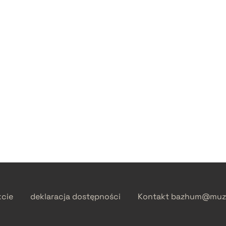
kcie
deklaracja dostępności
Kontakt
bazhum@muzh