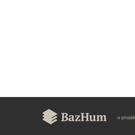
CZYSTY TEKST
BIBTEX
o proje