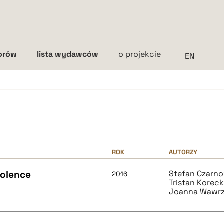
torów
lista wydawców
o projekcie
Interlinia
mała
średnia
duża
ROK
AUTORZY
iolence
Stefan Czarno
2016
Tristan Koreck
Joanna Wawrz