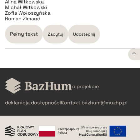
Alina Witkowska
Michał Witkowski
Zofia Wołoszyńska
Roman Zimand
Pełny tekst
Zacytuj
Udostępnij
CZYSTY TEKST
o projekcie
pobierz cytat
deklaracja dostępności
Kontakt
bazhum@muzhp.pl
BIBTEX
pobierz cytat