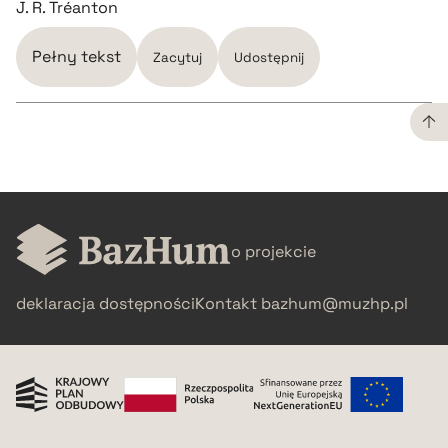
J. R. Tréanton
Pełny tekst
Zacytuj
Udostępnij
CZYSTY TEKST
pobierz cytat
o projekcie
BIBTEX
deklaracja dostępności
Kontakt
bazhum@muzhp.pl
pobierz cytat