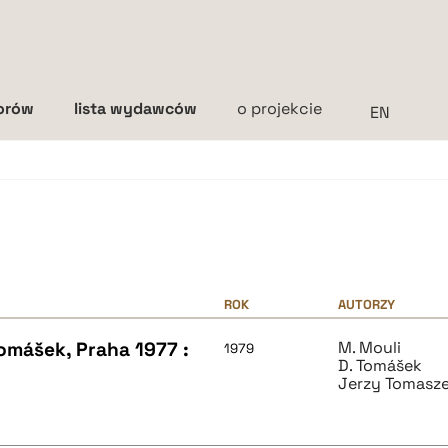
torów
lista wydawców
o projekcie
Interlinia
mała
średnia
duża
ROK
AUTORZY
Tomášek, Praha 1977 :
M. Mouli
1979
D. Tomášek
Jerzy Tomasz