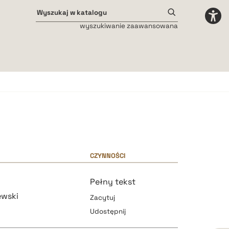
wyszukiwanie zaawansowana
Odstępy międzyliterowe
małe
średnie
duże
CZYNNOŚCI
Pełny tekst
ewski
Zacytuj
Udostępnij