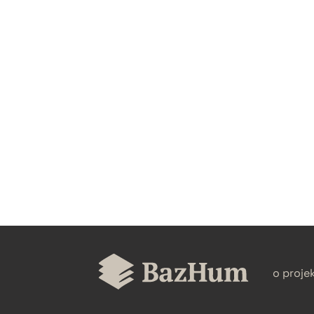
CZYSTY TEKST
BIBTEX
o proje