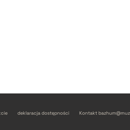
kcie
deklaracja dostępności
Kontakt
bazhum@muzh