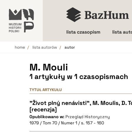
lista czasopism
lista au
home
lista autorów
autor
Wielkość liter
M. Mouli
1 artykuły w 1 czasopismach
TYTUŁ ARTYKUŁU
"Život plný nenávisti", M. Moulis, D. 
[recenzja]
Opublikowano w:
Przegląd Historyczny
1979 / Tom 70 / Numer 1 / s. 157 - 160