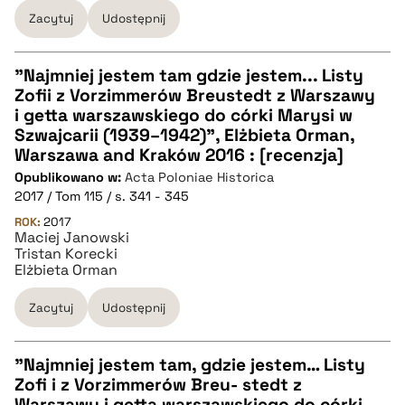
Zacytuj
Udostępnij
"Najmniej jestem tam gdzie jestem... Listy
Zofii z Vorzimmerów Breustedt z Warszawy
CZYSTY TEKST
i getta warszawskiego do córki Marysi w
Szwajcarii (1939–1942)", Elżbieta Orman,
Warszawa and Kraków 2016 : [recenzja]
pobierz cytat
Opublikowano w:
Acta Poloniae Historica
2017 / Tom 115 / s. 341 - 345
BIBTEX
ROK:
2017
Maciej Janowski
Tristan Korecki
Elżbieta Orman
pobierz cytat
Zacytuj
Udostępnij
"Najmniej jestem tam, gdzie jestem… Listy
Zofi i z Vorzimmerów Breu- stedt z
CZYSTY TEKST
Warszawy i getta warszawskiego do córki