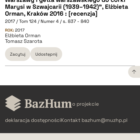
Marysi w Szwajcarii (1939–1942)", Elżbieta
Orman, Kraków 2016 : [recenzja]
pobierz cytat
2017 / Tom 124 / Numer 4 / s. 837 - 840
ROK:
2017
Elżbieta Orman
BIBTEX
Tomasz Szarota
pobierz cytat
Zacytuj
Udostępnij
CZYSTY TEKST
o projekcie
pobierz cytat
deklaracja dostępności
Kontakt
bazhum@muzhp.pl
BIBTEX