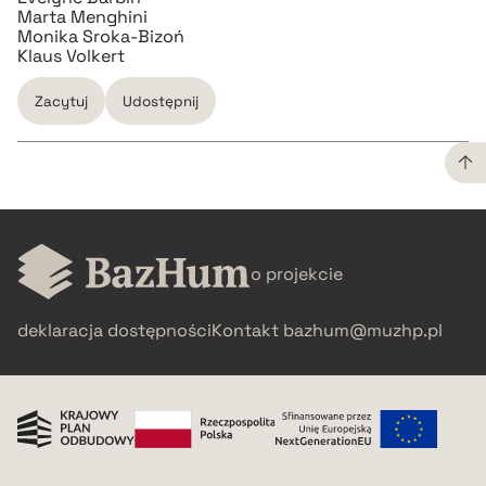
Marta Menghini
Monika Sroka-Bizoń
Klaus Volkert
Zacytuj
Udostępnij
CZYSTY TEKST
o projekcie
pobierz cytat
deklaracja dostępności
Kontakt
bazhum@muzhp.pl
BIBTEX
pobierz cytat