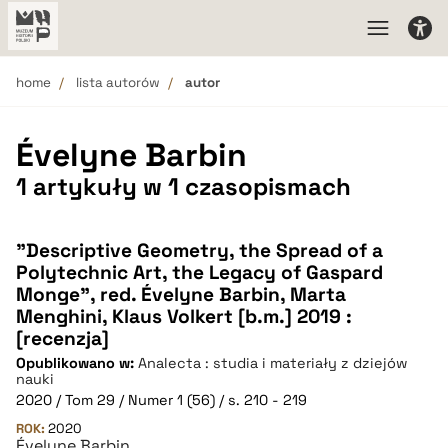
home
lista autorów
autor
Évelyne Barbin
1 artykuły w 1 czasopismach
"Descriptive Geometry, the Spread of a
Polytechnic Art, the Legacy of Gaspard
Monge", red. Évelyne Barbin, Marta
Menghini, Klaus Volkert [b.m.] 2019 :
[recenzja]
Opublikowano w:
Analecta : studia i materiały z dziejów
nauki
2020 / Tom 29 / Numer 1 (56) / s. 210 - 219
ROK:
2020
Évelyne Barbin