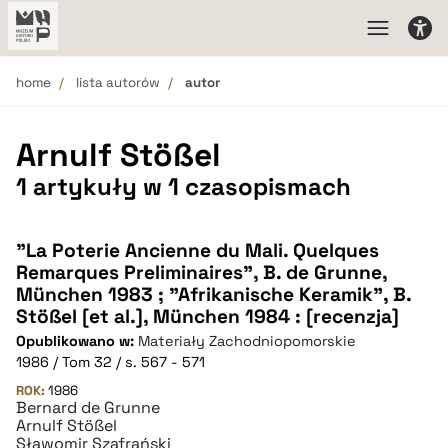
home
lista autorów
autor
Arnulf Stößel
1 artykuły w 1 czasopismach
"La Poterie Ancienne du Mali. Quelques
Remarques Preliminaires", B. de Grunne,
München 1983 ; "Afrikanische Keramik", B.
Stößel [et al.], München 1984 : [recenzja]
Opublikowano w:
Materiały Zachodniopomorskie
1986 / Tom 32 / s. 567 - 571
ROK:
1986
Bernard de Grunne
Arnulf Stößel
Sławomir Szafrański