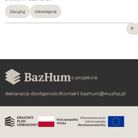
Zacytuj
Udostępnij
CZYSTY TEKST
pobierz cytat
o projekcie
BIBTEX
deklaracja dostępności
Kontakt
bazhum@muzhp.pl
pobierz cytat