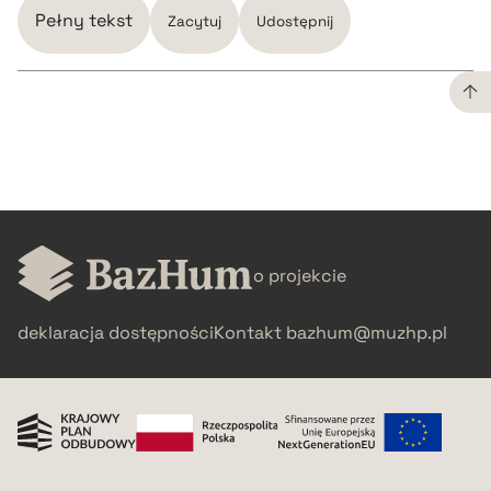
Pełny tekst
Zacytuj
Udostępnij
CZYSTY TEKST
pobierz cytat
BIBTEX
o projekcie
deklaracja dostępności
Kontakt
bazhum@muzhp.pl
pobierz cytat