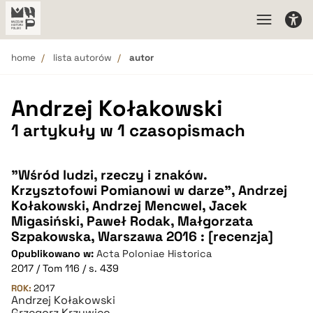
home
lista autorów
autor
Andrzej Kołakowski
1 artykuły w 1 czasopismach
"Wśród ludzi, rzeczy i znaków.
Krzysztofowi Pomianowi w darze", Andrzej
Kołakowski, Andrzej Mencwel, Jacek
Migasiński, Paweł Rodak, Małgorzata
Szpakowska, Warszawa 2016 : [recenzja]
Opublikowano w:
Acta Poloniae Historica
2017 / Tom 116 / s. 439
ROK:
2017
Andrzej Kołakowski
Grzegorz Krzywiec