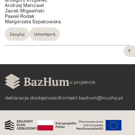
Andrzej Mencwel
Jacek Migasiński
Paweł Rodak
Małgorzata Szpakowska
Zacytuj
Udostępnij
CZYSTY TEKST
o projekcie
pobierz cytat
deklaracja dostępności
Kontakt
bazhum@muzhp.pl
BIBTEX
pobierz cytat