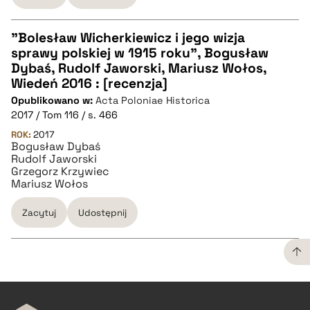
"Bolesław Wicherkiewicz i jego wizja
sprawy polskiej w 1915 roku", Bogusław
CZYSTY TEKST
Dybaś, Rudolf Jaworski, Mariusz Wołos,
Wiedeń 2016 : [recenzja]
Opublikowano w:
Acta Poloniae Historica
pobierz cytat
2017 / Tom 116 / s. 466
ROK:
2017
Bogusław Dybaś
BIBTEX
Rudolf Jaworski
Grzegorz Krzywiec
Mariusz Wołos
pobierz cytat
Zacytuj
Udostępnij
CZYSTY TEKST