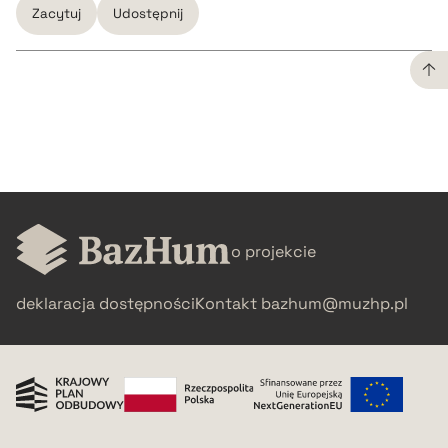
Zacytuj
Udostępnij
CZYSTY TEKST
pobierz cytat
BIBTEX
o projekcie
pobierz cytat
deklaracja dostępności
Kontakt
bazhum@muzhp.pl