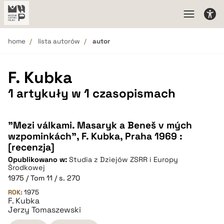
home
lista autorów
autor
F. Kubka
1 artykuły w 1 czasopismach
"Mezi válkami. Masaryk a Beneš v mých
wzpominkách", F. Kubka, Praha 1969 :
[recenzja]
Opublikowano w:
Studia z Dziejów ZSRR i Europy
Środkowej
1975 / Tom 11 / s. 270
ROK:
1975
F. Kubka
Jerzy Tomaszewski