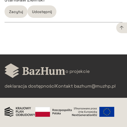
Zacytuj
Udostępnij
CZYSTY TEKST
pobierz cytat
o projekcie
BIBTEX
deklaracja dostępności
Kontakt
bazhum@muzhp.pl
pobierz cytat