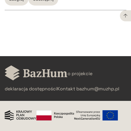
CZYSTY TEKST
pobierz cytat
BIBTEX
o projekcie
pobierz cytat
deklaracja dostępności
Kontakt
bazhum@muzhp.pl