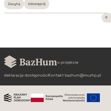
Zacytuj
Udostępnij
CZYSTY TEKST
pobierz cytat
BIBTEX
o projekcie
pobierz cytat
deklaracja dostępności
Kontakt
bazhum@muzhp.pl