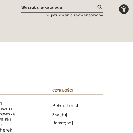
wyszukiwanie zaawansowana
Odstępy międzyliterowe
małe
średnie
duże
CZYNNOŚCI
i
Pełny tekst
owski
kowska
Zacytuj
alski
Udostępnij
ka
cherek