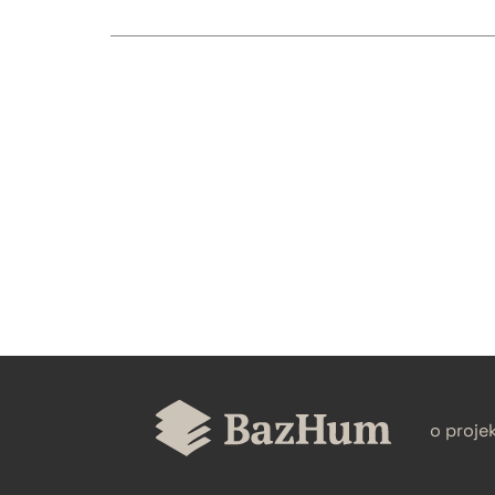
CZYSTY TEKST
BIBTEX
o proje