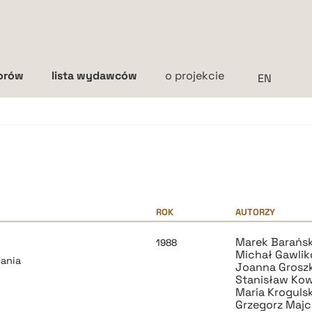
torów
lista wydawców
o projekcie
Interlinia
mała
średnia
duża
ROK
AUTORZY
Marek Barańsk
1988
Michał Gawlik
dania
Joanna Grosz
Stanisław Kow
Maria Kroguls
Grzegorz Maj