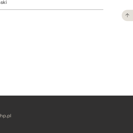
ski
pobierz cytat
pobierz cytat
p.pl