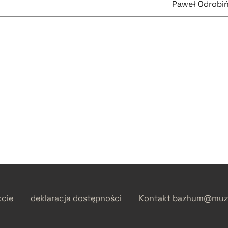
Paweł Odrobiń
kcie
deklaracja dostępności
Kontakt
bazhum@muzh