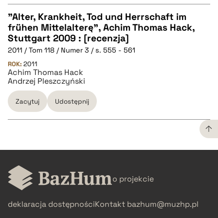
"Alter, Krankheit, Tod und Herrschaft im
frühen Mittelalterę", Achim Thomas Hack,
CZYSTY TEKST
Stuttgart 2009 : [recenzja]
2011 / Tom 118 / Numer 3 / s. 555 - 561
pobierz cytat
ROK:
2011
Achim Thomas Hack
Andrzej Pleszczyński
BIBTEX
Zacytuj
Udostępnij
pobierz cytat
CZYSTY TEKST
o projekcie
pobierz cytat
deklaracja dostępności
Kontakt
bazhum@muzhp.pl
BIBTEX