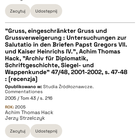
Zacytuj
Udostępnij
"Gruss, eingeschränkter Gruss und
Grussverweigerung : Untersuchungen zur
CZYSTY TEKST
Salutatio in den Briefen Papst Gregors VII.
und Kaiser Heinrichs IV.", Achim Thomas
Hack, "Archiv für Diplomatik,
pobierz cytat
Schriftgeschichte, Siegel- und
Wappenkunde" 47/48, 2001-2002, s. 47-48
: [recenzja]
BIBTEX
Opublikowano w:
Studia Źródłoznawcze.
Commentationes
pobierz cytat
2005 / Tom 43 / s. 216
ROK:
2005
Achim Thomas Hack
Jerzy Strzelczyk
Zacytuj
Udostępnij