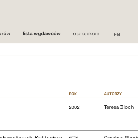
torów
lista wydawców
o projekcie
Interlinia
mała
średnia
duża
ROK
AUTORZY
Teresa Bloch
2002
Czesław Bloc