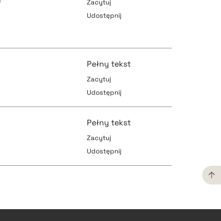
Zacytuj
Udostępnij
pobierz cytat
Pełny tekst
Zacytuj
Udostępnij
pobierz cytat
pobierz cytat
Pełny tekst
Zacytuj
Udostępnij
pobierz cytat
pobierz cytat
pobierz cytat