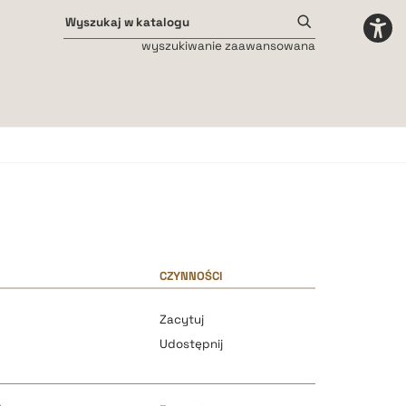
wyszukiwanie zaawansowana
Odstępy międzyliterowe
małe
średnie
duże
CZYNNOŚCI
Zacytuj
Udostępnij
h