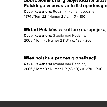
Dobrowolne ofiary województw praw
Polskiego w powstaniu listopadowy
Opublikowano w:
Roczniki Humanistyczne
CZYSTY TEKST
1974 / Tom 22 / Numer 2 / s. 143 - 160
Wkład Polaków w kulturę europejską
Opublikowano w:
Studia nad Rodziną
BIBTEX
2003 / Tom 7 / Numer 2 (13) / s. 193 - 203
CZYSTY TEKST
Wieś polska a proces globalizacji
Opublikowano w:
Studia nad Rodziną
BIBTEX
2006 / Tom 10 / Numer 1-2 (18-19) / s. 279 - 290
CZYSTY TEKST
BIBTEX
CZYSTY TEKST