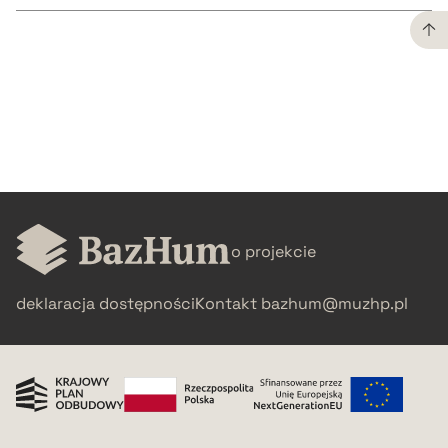
CZYSTY TEKST
pobierz cytat
BIBTEX
o projekcie
pobierz cytat
deklaracja dostępności
Kontakt
bazhum@muzhp.pl