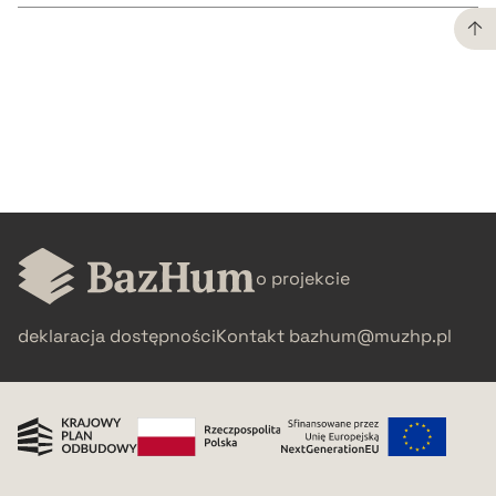
CZYSTY TEKST
pobierz cytat
BIBTEX
pobierz cytat
o projekcie
deklaracja dostępności
Kontakt
bazhum@muzhp.pl