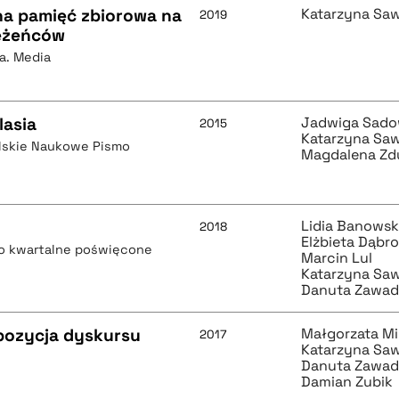
zna pamięć zbiorowa na
Katarzyna Sa
2019
eżeńców
ra. Media
lasia
Jadwiga Sad
2015
Katarzyna Sa
olskie Naukowe Pismo
Magdalena Zd
Lidia Banows
2018
Elżbieta Dąbr
mo kwartalne poświęcone
Marcin Lul
Katarzyna Sa
Danuta Zawad
opozycja dyskursu
Małgorzata Mi
2017
Katarzyna Sa
Danuta Zawad
Damian Zubik