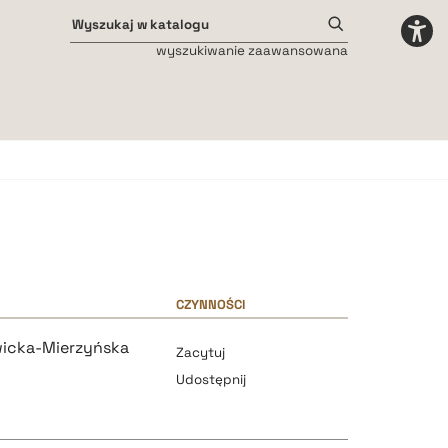
wyszukiwanie zaawansowana
Odstępy międzyliterowe
małe
średnie
duże
CZYNNOŚCI
wicka-Mierzyńska
Zacytuj
Udostępnij