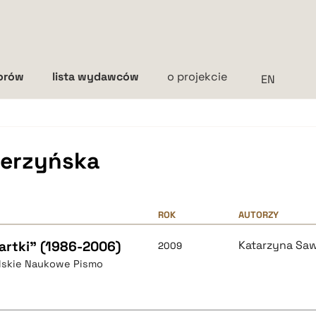
torów
lista wydawców
o projekcie
Interlinia
mała
średnia
duża
ierzyńska
ROK
AUTORZY
artki” (1986-2006)
Katarzyna Sa
2009
olskie Naukowe Pismo