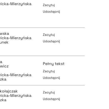
wicka-Mierzyńska
Zacytuj
Udostępnij
pobierz cytat
owska
Zacytuj
wicka-Mierzyńska
Udostępnij
unek
pobierz cytat
pobierz cytat
ka
Pełny tekst
owicz
Zacytuj
wicka-Mierzyńska
Udostępnij
zka
pobierz cytat
pobierz cytat
kołajczak
Zacytuj
wicka-Mierzyńska
Udostępnij
zka