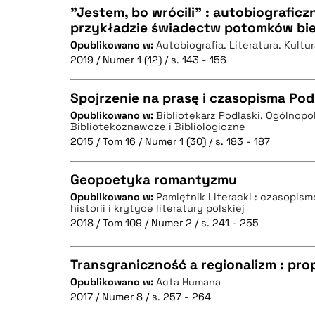
"Jestem, bo wrócili" : autobiografic
przykładzie świadectw potomków bi
Opublikowano w:
Autobiografia. Literatura. Kultu
CZYSTY TEKST
2019 / Numer 1 (12) / s. 143 - 156
Spojrzenie na prasę i czasopisma Pod
Opublikowano w:
Bibliotekarz Podlaski. Ogólnop
BIBTEX
Bibliotekoznawcze i Bibliologiczne
CZYSTY TEKST
2015 / Tom 16 / Numer 1 (30) / s. 183 - 187
Geopoetyka romantyzmu
Opublikowano w:
Pamiętnik Literacki : czasopis
historii i krytyce literatury polskiej
BIBTEX
CZYSTY TEKST
2018 / Tom 109 / Numer 2 / s. 241 - 255
Transgraniczność a regionalizm : pr
Opublikowano w:
Acta Humana
BIBTEX
2017 / Numer 8 / s. 257 - 264
CZYSTY TEKST