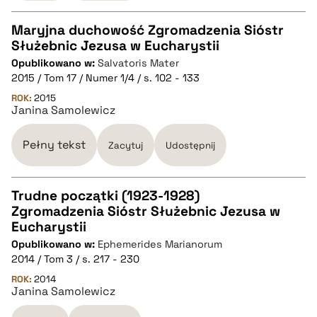
Maryjna duchowość Zgromadzenia Sióstr
Służebnic Jezusa w Eucharystii
CZYSTY TEKST
Opublikowano w:
Salvatoris Mater
2015 / Tom 17 / Numer 1/4 / s. 102 - 133
pobierz cytat
ROK:
2015
Janina Samolewicz
BIBTEX
Pełny tekst
Zacytuj
Udostępnij
pobierz cytat
Trudne początki (1923-1928)
Zgromadzenia Sióstr Służebnic Jezusa w
CZYSTY TEKST
Eucharystii
Opublikowano w:
Ephemerides Marianorum
2014 / Tom 3 / s. 217 - 230
pobierz cytat
ROK:
2014
Janina Samolewicz
BIBTEX