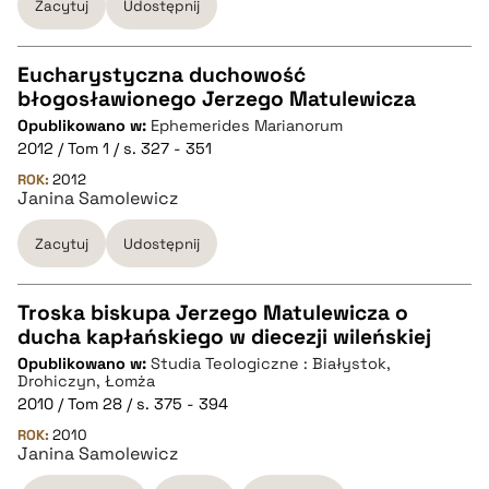
Zacytuj
Udostępnij
pobierz cytat
Eucharystyczna duchowość
błogosławionego Jerzego Matulewicza
CZYSTY TEKST
Opublikowano w:
Ephemerides Marianorum
2012 / Tom 1 / s. 327 - 351
pobierz cytat
ROK:
2012
Janina Samolewicz
Zacytuj
Udostępnij
BIBTEX
pobierz cytat
Troska biskupa Jerzego Matulewicza o
ducha kapłańskiego w diecezji wileńskiej
CZYSTY TEKST
Opublikowano w:
Studia Teologiczne : Białystok,
Drohiczyn, Łomża
2010 / Tom 28 / s. 375 - 394
pobierz cytat
ROK:
2010
Janina Samolewicz
BIBTEX