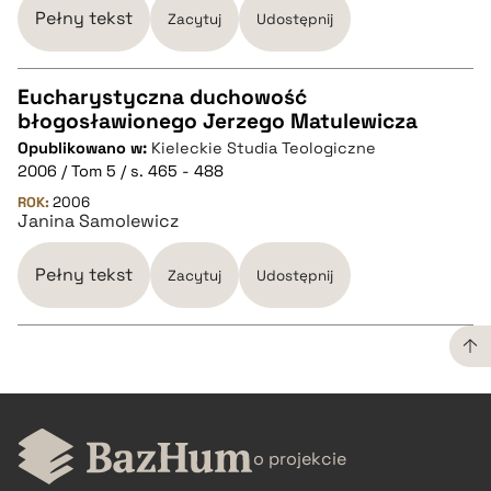
Pełny tekst
Zacytuj
Udostępnij
pobierz cytat
Eucharystyczna duchowość
błogosławionego Jerzego Matulewicza
CZYSTY TEKST
Opublikowano w:
Kieleckie Studia Teologiczne
2006 / Tom 5 / s. 465 - 488
pobierz cytat
ROK:
2006
Janina Samolewicz
BIBTEX
Pełny tekst
Zacytuj
Udostępnij
pobierz cytat
CZYSTY TEKST
o projekcie
pobierz cytat