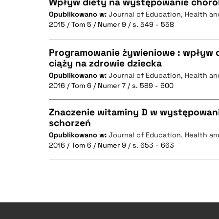
Wpływ diety na występowanie chor
Opublikowano w:
Journal of Education, Health an
2015 / Tom 5 / Numer 9 / s. 549 - 558
CZYSTY TEKST
Programowanie żywieniowe : wpływ o
ciąży na zdrowie dziecka
Opublikowano w:
Journal of Education, Health an
CZYSTY TEKST
BIBTEX
2016 / Tom 6 / Numer 7 / s. 589 - 600
Znaczenie witaminy D w występowan
schorzeń
BIBTEX
Opublikowano w:
Journal of Education, Health an
CZYSTY TEKST
2016 / Tom 6 / Numer 9 / s. 653 - 663
BIBTEX
CZYSTY TEKST