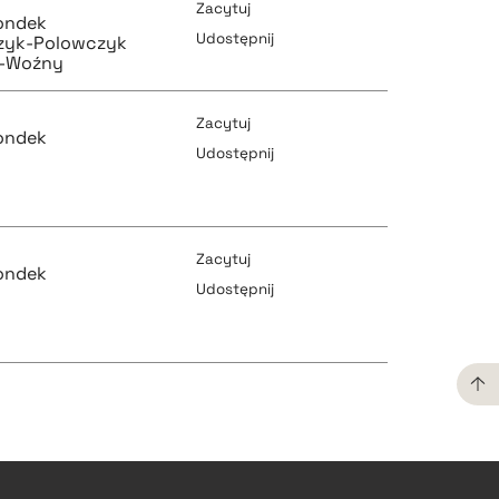
Zacytuj
ondek
Udostępnij
zyk-Polowczyk
l-Woźny
pobierz cytat
Zacytuj
ondek
Udostępnij
pobierz cytat
pobierz cytat
Zacytuj
ondek
Udostępnij
pobierz cytat
pobierz cytat
pobierz cytat
pobierz cytat