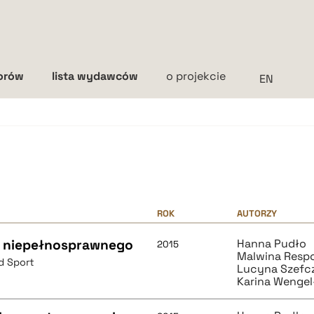
torów
lista wydawców
o projekcie
Interlinia
mała
średnia
duża
ROK
AUTORZY
a niepełnosprawnego
Hanna Pudło
2015
Malwina Resp
d Sport
Lucyna Szefc
Karina Wenge