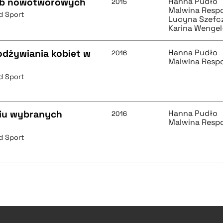
ób nowotworowych
Hanna Pudło
2015
Malwina Resp
d Sport
Lucyna Szefc
Karina Wenge
dżywiania kobiet w
Hanna Pudło
2016
Malwina Resp
d Sport
iu wybranych
Hanna Pudło
2016
Malwina Resp
d Sport