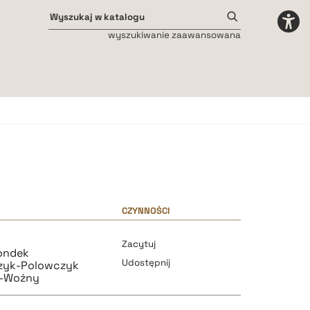
wyszukiwanie zaawansowana
Odstępy międzyliterowe
małe
średnie
duże
CZYNNOŚCI
Zacytuj
ondek
Udostępnij
zyk-Polowczyk
l-Woźny