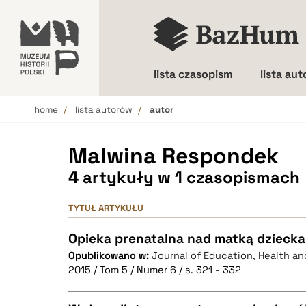
lista czasopism
lista au
home
lista autorów
autor
Wielkość liter
Malwina Respondek
4 artykuły w 1 czasopismach
TYTUŁ ARTYKUŁU
Opieka prenatalna nad matką dzieck
Opublikowano w:
Journal of Education, Health an
2015 / Tom 5 / Numer 6 / s. 321 - 332