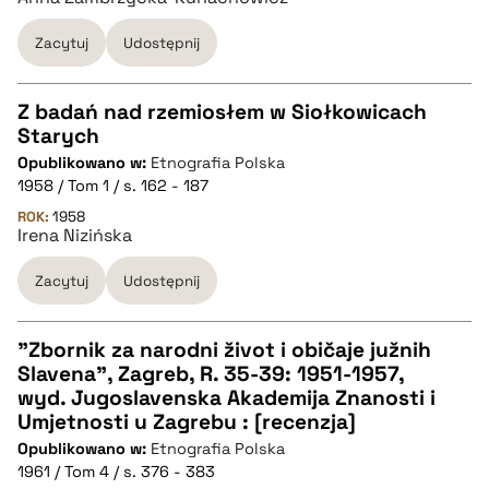
pobierz cytat
Zacytuj
Udostępnij
Z badań nad rzemiosłem w Siołkowicach
Starych
CZYSTY TEKST
Opublikowano w:
Etnografia Polska
1958 / Tom 1 / s. 162 - 187
pobierz cytat
ROK:
1958
Irena Nizińska
Zacytuj
Udostępnij
BIBTEX
pobierz cytat
"Zbornik za narodni život i običaje južnih
Slavena", Zagreb, R. 35-39: 1951-1957,
CZYSTY TEKST
wyd. Jugoslavenska Akademija Znanosti i
Umjetnosti u Zagrebu : [recenzja]
Opublikowano w:
Etnografia Polska
pobierz cytat
1961 / Tom 4 / s. 376 - 383