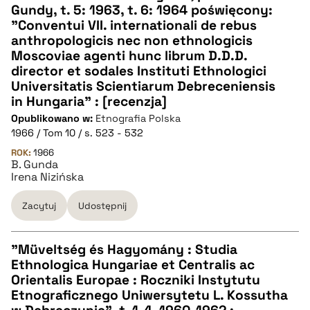
pobierz cytat
Gundy, t. 5: 1963, t. 6: 1964 poświęcony:
"Conventui VII. internationali de rebus
anthropologicis nec non ethnologicis
BIBTEX
Moscoviae agenti hunc librum D.D.D.
director et sodales Instituti Ethnologici
pobierz cytat
Universitatis Scientiarum Debreceniensis
in Hungaria" : [recenzja]
Opublikowano w:
Etnografia Polska
1966 / Tom 10 / s. 523 - 532
ROK:
1966
B. Gunda
Irena Nizińska
Zacytuj
Udostępnij
"Müveltség és Hagyomány : Studia
Ethnologica Hungariae et Centralis ac
CZYSTY TEKST
Orientalis Europae : Roczniki Instytutu
Etnograficznego Uniwersytetu L. Kossutha