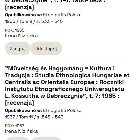
w Debreczynie", t. 1-4, 1960-1962 :
pobierz cytat
[recenzja]
Opublikowano w:
Etnografia Polska
1965 / Tom 9 / s. 533 - 545
BIBTEX
ROK:
1965
Irena Nizińska
pobierz cytat
Zacytuj
Udostępnij
"Müveltség és Hagyomány = Kultura i
Tradycja : Studia Ethnologica Hungariae et
CZYSTY TEKST
Centralis ac Orientalis Europae : Roczniki
Instytutu Etnograficznego Uniwersytetu
L. Kossutha w Debreczynie", t. 7: 1965 :
pobierz cytat
[recenzja]
Opublikowano w:
Etnografia Polska
1967 / Tom 11 / s. 543 - 549
BIBTEX
ROK:
1967
Irena Nizińska
pobierz cytat