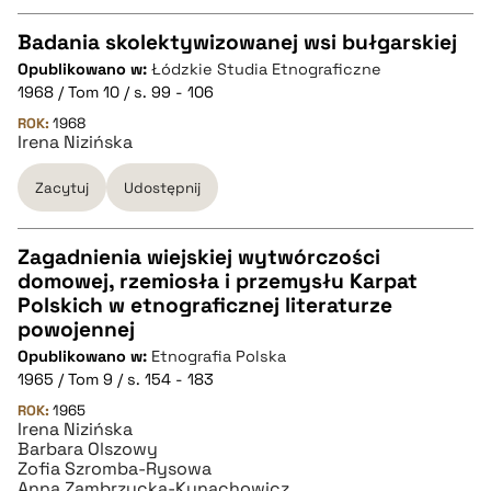
Badania skolektywizowanej wsi bułgarskiej
Opublikowano w:
Łódzkie Studia Etnograficzne
CZYSTY TEKST
1968 / Tom 10 / s. 99 - 106
ROK:
1968
Irena Nizińska
pobierz cytat
Zacytuj
Udostępnij
BIBTEX
Zagadnienia wiejskiej wytwórczości
pobierz cytat
domowej, rzemiosła i przemysłu Karpat
CZYSTY TEKST
Polskich w etnograficznej literaturze
powojennej
Opublikowano w:
Etnografia Polska
pobierz cytat
1965 / Tom 9 / s. 154 - 183
ROK:
1965
Irena Nizińska
BIBTEX
Barbara Olszowy
Zofia Szromba-Rysowa
Anna Zambrzycka-Kunachowicz