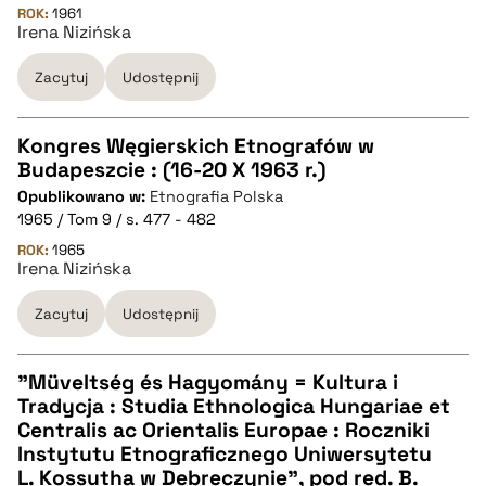
ROK:
1961
Irena Nizińska
BIBTEX
Zacytuj
Udostępnij
pobierz cytat
Kongres Węgierskich Etnografów w
Budapeszcie : (16-20 X 1963 r.)
CZYSTY TEKST
Opublikowano w:
Etnografia Polska
1965 / Tom 9 / s. 477 - 482
pobierz cytat
ROK:
1965
Irena Nizińska
Zacytuj
Udostępnij
BIBTEX
pobierz cytat
"Müveltség és Hagyomány = Kultura i
Tradycja : Studia Ethnologica Hungariae et
CZYSTY TEKST
Centralis ac Orientalis Europae : Roczniki
Instytutu Etnograficznego Uniwersytetu
L. Kossutha w Debreczynie", pod red. B.