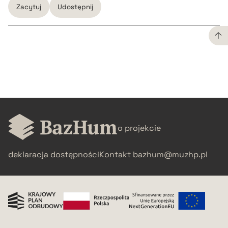
Zacytuj
Udostępnij
CZYSTY TEKST
pobierz cytat
BIBTEX
o projekcie
pobierz cytat
deklaracja dostępności
Kontakt
bazhum@muzhp.pl