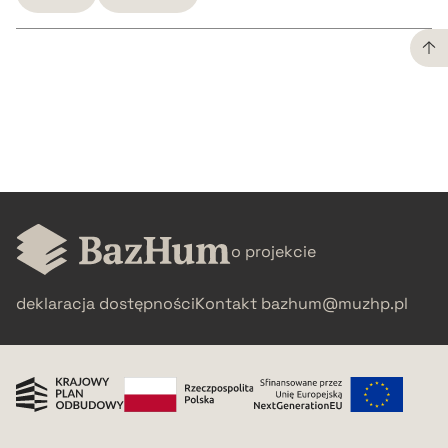
CZYSTY TEKST
pobierz cytat
BIBTEX
o projekcie
pobierz cytat
deklaracja dostępności
Kontakt
bazhum@muzhp.pl