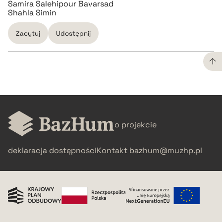
Samira Salehipour Bavarsad
Shahla Simin
Zacytuj
Udostępnij
CZYSTY TEKST
pobierz cytat
o projekcie
BIBTEX
deklaracja dostępności
Kontakt
bazhum@muzhp.pl
pobierz cytat