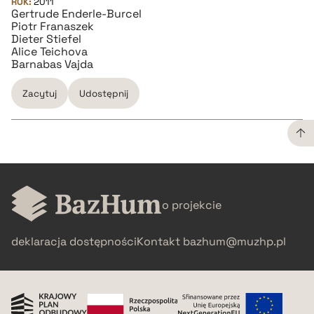
ROK:
2011
Gertrude Enderle-Burcel
Piotr Franaszek
Dieter Stiefel
Alice Teichova
Barnabas Vajda
Zacytuj
Udostępnij
CZYSTY TEKST
o projekcie
pobierz cytat
deklaracja dostępności
Kontakt
bazhum@muzhp.pl
BIBTEX
pobierz cytat