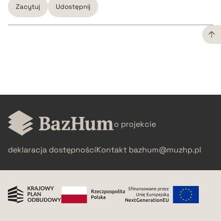
Zacytuj
Udostępnij
CZYSTY TEKST
pobierz cytat
BIBTEX
o projekcie
pobierz cytat
deklaracja dostępności
Kontakt
bazhum@muzhp.pl