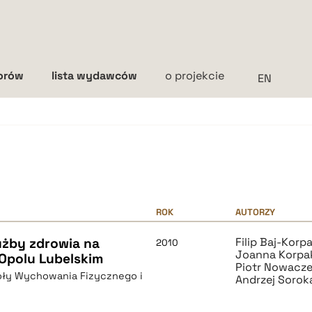
torów
lista wydawców
o projekcie
Interlinia
mała
średnia
duża
ROK
AUTORZY
żby zdrowia na
Filip Baj-Korp
2010
Joanna Korpa
Opolu Lubelskim
Piotr Nowacz
oły Wychowania Fizycznego i
Andrzej Sorok