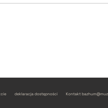
kcie
deklaracja dostępności
Kontakt
bazhum@muzh