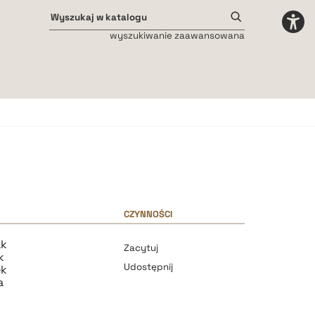
wyszukiwanie zaawansowana
Odstępy międzyliterowe
małe
średnie
duże
CZYNNOŚCI
ak
Zacytuj
k
Udostępnij
ek
a