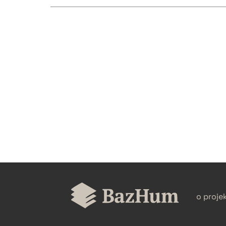
CZYSTY TEKST
BIBTEX
o proje