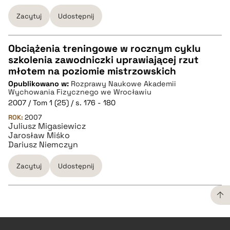
Zacytuj
Udostępnij
Obciążenia treningowe w rocznym cyklu
szkolenia zawodniczki uprawiającej rzut
CZYSTY TEKST
młotem na poziomie mistrzowskich
Opublikowano w:
Rozprawy Naukowe Akademii
Wychowania Fizycznego we Wrocławiu
pobierz cytat
2007 / Tom 1 (25) / s. 176 - 180
ROK:
2007
Juliusz Migasiewicz
BIBTEX
Jarosław Miśko
Dariusz Niemczyn
pobierz cytat
Zacytuj
Udostępnij
CZYSTY TEKST