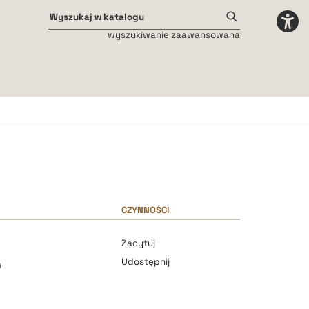
wyszukiwanie zaawansowana
Odstępy międzyliterowe
małe
średnie
duże
CZYNNOŚCI
Zacytuj
Udostępnij
a