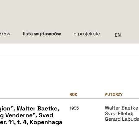
torów
lista wydawców
o projekcie
Interlinia
mała
średnia
duża
ROK
AUTORZY
gion", Walter Baetke,
Walter Baetke
1953
Sved Ellehøj
 og Venderne", Sved
Gerard Labud
ser. 11, t. 4, Kopenhaga