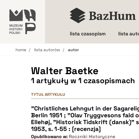
lista czasopism
lista au
home
lista autorów
autor
Wielkość liter
Walter Baetke
1 artykuły w 1 czasopismach
TYTUŁ ARTYKUŁU
"Christliches Lehngut in der Sagareli
Berlin 1951 ; "Olav Tryggvesons fald
Ellehøj, "Historisk Tidskrift (dansk)" 
1953, s. 1-55 : [recenzja]
Opublikowano w:
Roczniki Historyczne