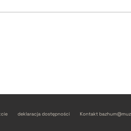
kcie
deklaracja dostępności
Kontakt
bazhum@muzh