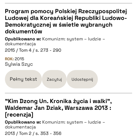
Program pomocy Polskiej Rzeczypospolitej
Ludowej dla Koreańskiej Republiki Ludowo-
CZYSTY TEKST
Demokratycznej w świetle wybranych
dokumentów
Opublikowano w:
Komunizm: system – ludzie –
pobierz cytat
dokumentacja
2015 / Tom 4 / s. 273 - 290
ROK:
BIBTEX
2015
Sylwia Szyc
pobierz cytat
Pełny tekst
Zacytuj
Udostępnij
"Kim Dzong Un. Kronika życia i walki",
Waldemar Jan Dziak, Warszawa 2013 :
CZYSTY TEKST
[recenzja]
Opublikowano w:
Komunizm: system – ludzie –
dokumentacja
pobierz cytat
2013 / Tom 2 / s. 353 - 356