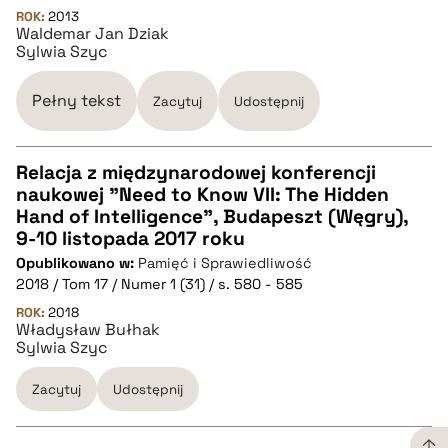
ROK:
2013
Waldemar Jan Dziak
BIBTEX
Sylwia Szyc
pobierz cytat
Pełny tekst
Zacytuj
Udostępnij
Relacja z międzynarodowej konferencji
naukowej "Need to Know VII: The Hidden
CZYSTY TEKST
Hand of Intelligence", Budapeszt (Węgry),
9-10 listopada 2017 roku
Opublikowano w:
Pamięć i Sprawiedliwość
pobierz cytat
2018 / Tom 17 / Numer 1 (31) / s. 580 - 585
ROK:
2018
Władysław Bułhak
BIBTEX
Sylwia Szyc
pobierz cytat
Zacytuj
Udostępnij