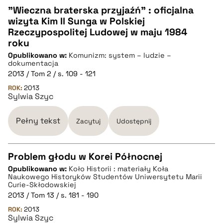
"Wieczna braterska przyjaźń” : oficjalna
wizyta Kim Il Sunga w Polskiej
CZYSTY TEKST
Rzeczypospolitej Ludowej w maju 1984
roku
Opublikowano w:
Komunizm: system – ludzie –
pobierz cytat
dokumentacja
2013 / Tom 2 / s. 109 - 121
ROK:
BIBTEX
2013
Sylwia Szyc
pobierz cytat
Pełny tekst
Zacytuj
Udostępnij
Problem głodu w Korei Północnej
Opublikowano w:
Koło Historii : materiały Koła
CZYSTY TEKST
Naukowego Historyków Studentów Uniwersytetu Marii
Curie-Skłodowskiej
2013 / Tom 13 / s. 181 - 190
pobierz cytat
ROK:
2013
Sylwia Szyc