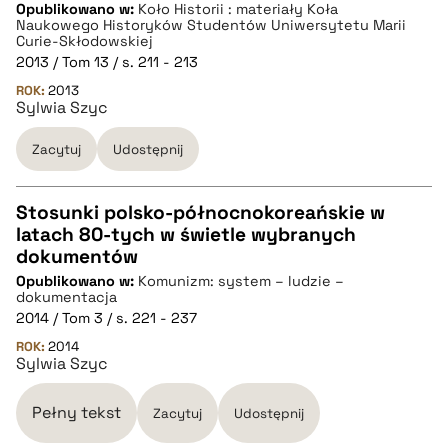
Opublikowano w:
Koło Historii : materiały Koła
Naukowego Historyków Studentów Uniwersytetu Marii
pobierz cytat
Curie-Skłodowskiej
2013 / Tom 13 / s. 211 - 213
ROK:
2013
BIBTEX
Sylwia Szyc
Zacytuj
Udostępnij
pobierz cytat
Stosunki polsko-północnokoreańskie w
latach 80-tych w świetle wybranych
CZYSTY TEKST
dokumentów
Opublikowano w:
Komunizm: system – ludzie –
dokumentacja
pobierz cytat
2014 / Tom 3 / s. 221 - 237
ROK:
2014
Sylwia Szyc
BIBTEX
Pełny tekst
Zacytuj
Udostępnij
pobierz cytat