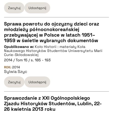
BIBTEX
Zacytuj
Udostępnij
pobierz cytat
Sprawa powrotu do ojczyzny dzieci oraz
młodzieży północnokoreańskiej
CZYSTY TEKST
przebywającej w Polsce w latach 1951–
1959 w świetle wybranych dokumentów
Opublikowano w:
Koło Historii : materiały Koła
pobierz cytat
Naukowego Historyków Studentów Uniwersytetu Marii
Curie-Skłodowskiej
2014 / Tom 15 / s. 185 - 193
BIBTEX
ROK:
2014
Sylwia Szyc
pobierz cytat
Zacytuj
Udostępnij
Sprawozdanie z XXI Ogólnopolskiego
Zjazdu Historyków Studentów, Lublin, 22-
CZYSTY TEKST
26 kwietnia 2013 roku