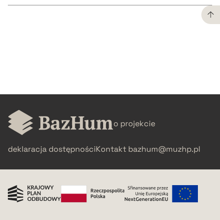
CZYSTY TEKST
pobierz cytat
BIBTEX
o projekcie
pobierz cytat
deklaracja dostępności
Kontakt
bazhum@muzhp.pl