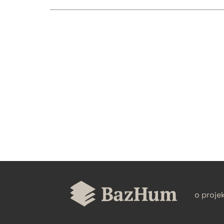
CZYSTY TEKST
BIBTEX
o proje