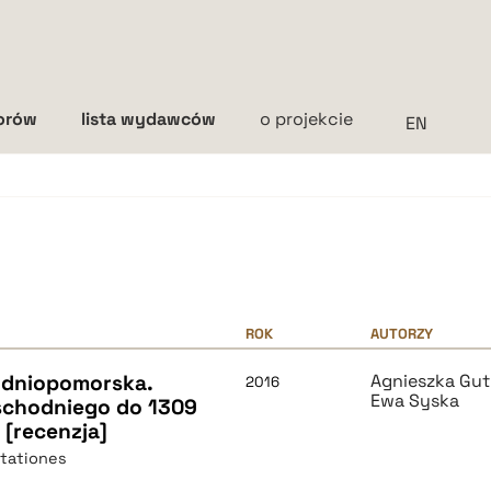
torów
lista wydawców
o projekcie
Interlinia
mała
średnia
duża
ROK
AUTORZY
odniopomorska.
Agnieszka Gut
2016
Ewa Syska
schodniego do 1309
 [recenzja]
tationes