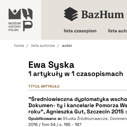
lista czasopism
lista au
home
lista autorów
autor
Wielkość liter
Ewa Syska
1 artykuły w 1 czasopismach
TYTUŁ ARTYKUŁU
"Średniowieczna dyplomatyka wsch
Dokumen- ty i kancelarie Pomorza W
roku", Agnieszka Gut, Szczecin 2015 :
Opublikowano w:
Studia Źródłoznawcze. Commen
2016 / Tom 54 / s. 185 - 187