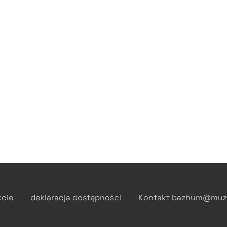
kcie
deklaracja dostępności
Kontakt
bazhum@muzh