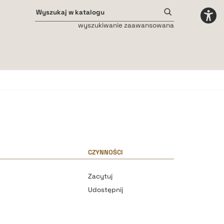
wyszukiwanie zaawansowana
Odstępy międzyliterowe
małe
średnie
duże
CZYNNOŚCI
Zacytuj
Udostępnij