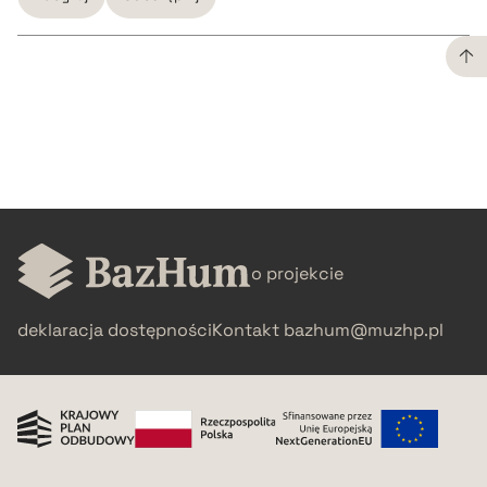
CZYSTY TEKST
pobierz cytat
BIBTEX
o projekcie
pobierz cytat
deklaracja dostępności
Kontakt
bazhum@muzhp.pl