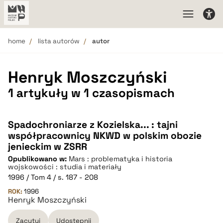
home
lista autorów
autor
Henryk Moszczyński
1 artykuły w 1 czasopismach
Spadochroniarze z Kozielska... : tajni
współpracownicy NKWD w polskim obozie
jenieckim w ZSRR
Opublikowano w:
Mars : problematyka i historia
wojskowości : studia i materiały
1996 / Tom 4 / s. 187 - 208
ROK:
1996
Henryk Moszczyński
Zacytuj
Udostępnij