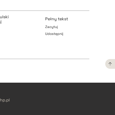
ulski
Pełny tekst
j
Zacytuj
Udostępnij
pobierz cytat
pobierz cytat
pobierz cytat
p.pl