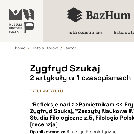
lista czasopism
lista au
home
lista autorów
autor
Wielkość liter
Zygfryd Szukaj
2 artykuły w 1 czasopismach
TYTUŁ ARTYKUŁU
"Refleksje nad >>Pamiętnikami<< Fry
Zygfryd Szukaj, "Zeszyty Naukowe 
Studia Filologiczne z.5, Filologia Pol
[recenzja]
Opublikowano w:
Biuletyn Polonistyczny