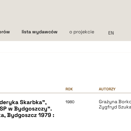
torów
lista wydawców
o projekcie
Interlinia
mała
średnia
duża
ROK
AUTORZY
deryka Skarbka",
Grażyna Bork
1980
Zygfryd Szuka
WSP w Bydgoszczy".
ska, Bydgoszcz 1979 :