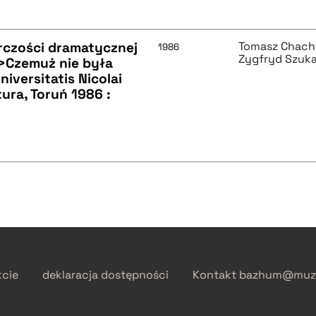
czości dramatycznej
Tomasz Chach
1986
Zygfryd Szuka
>>Czemuż nie była
iversitatis Nicolai
tura, Toruń 1986 :
kcie
deklaracja dostępności
Kontakt
bazhum@muzh