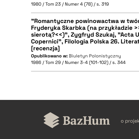
1980 / Tom 23 / Numer 4 (78) / s. 319
"Romantyczne powinowactwa w twór
Fryderyka Skarbka (na przykładzie 
sierotą?<<)", Zygfryd Szukaj, "Acta Un
CZYSTY TEKST
Copernici", Filologia Polska 26. Litera
[recenzja]
Opublikowano w:
Biuletyn Polonistyczny
1986 / Tom 29 / Numer 3-4 (101-102) / s. 344
BIBTEX
CZYSTY TEKST
o proje
BIBTEX