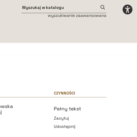
wyszukiwanie zaawansowana
Odstępy międzyliterowe
małe
średnie
duże
CZYNNOŚCI
owska
Pełny tekst
j
Zacytuj
Udostępnij