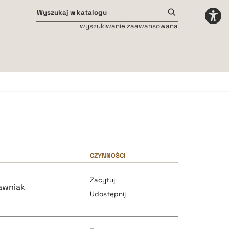
wyszukiwanie zaawansowana
Odstępy międzyliterowe
małe
średnie
duże
CZYNNOŚCI
Zacytuj
awniak
Udostępnij