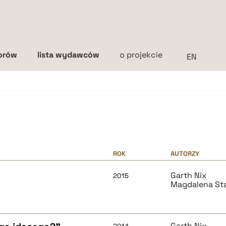
torów
lista wydawców
o projekcie
Interlinia
mała
średnia
duża
ROK
AUTORZY
Garth Nix
2015
Magdalena St
Garth Nix