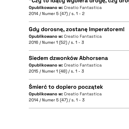
"Czy to idący wybiera drogę, czy dr
Opublikowano w:
Creatio Fantastica
2014 / Numer 5 (47) / s. 1 - 2
CZYSTY TEKST
Gdy dorosnę, zostanę Imperatorem!
Opublikowano w:
Creatio Fantastica
2016 / Numer 1 (52) / s. 1 - 3
CZYSTY TEKST
BIBTEX
Siedem dzwonków Abhorsena
Opublikowano w:
Creatio Fantastica
2015 / Numer 1 (48) / s. 1 - 3
CZYSTY TEKST
BIBTEX
Śmierć to dopiero początek
Opublikowano w:
Creatio Fantastica
2014 / Numer 5 (47) / s. 1 - 3
CZYSTY TEKST
BIBTEX