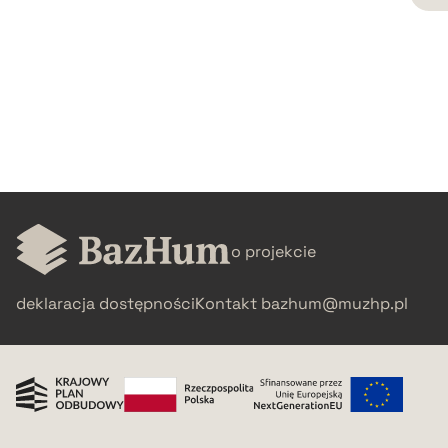
CZYSTY TEKST
pobierz cytat
BIBTEX
pobierz cytat
o projekcie
deklaracja dostępności
Kontakt
bazhum@muzhp.pl