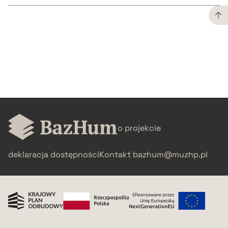
CZYSTY TEKST
pobierz cytat
BIBTEX
o projekcie
pobierz cytat
deklaracja dostępności
Kontakt
bazhum@muzhp.pl