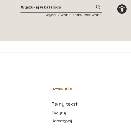
wyszukiwanie zaawansowana
Odstępy międzyliterowe
małe
średnie
duże
CZYNNOŚCI
i
Pełny tekst
m
Zacytuj
Udostępnij