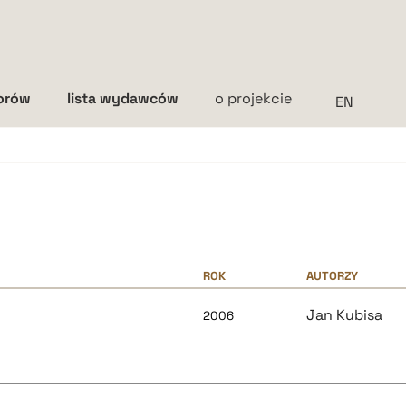
torów
lista wydawców
o projekcie
Interlinia
mała
średnia
duża
ROK
AUTORZY
Jan Kubisa
2006