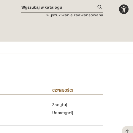
wyszukiwanie zaawansowana
Odstępy międzyliterowe
małe
średnie
duże
CZYNNOŚCI
Zacytuj
Udostępnij