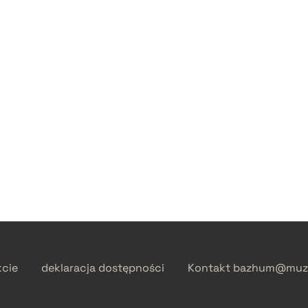
kcie
deklaracja dostępności
Kontakt
bazhum@muzh