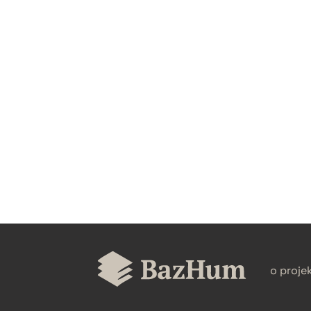
CZYSTY TEKST
BIBTEX
o proje