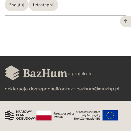
Zacytuj
Udostępnij
CZYSTY TEKST
pobierz cytat
BIBTEX
o projekcie
pobierz cytat
deklaracja dostępności
Kontakt
bazhum@muzhp.pl