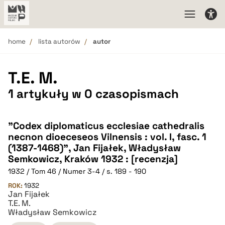
home
lista autorów
autor
T.E. M.
1 artykuły w 0 czasopismach
"Codex diplomaticus ecclesiae cathedralis
necnon dioeceseos Vilnensis : vol. I, fasc. 1
(1387-1468)", Jan Fijałek, Władysław
Semkowicz, Kraków 1932 : [recenzja]
1932 / Tom 46 / Numer 3-4 / s. 189 - 190
ROK:
1932
Jan Fijałek
T.E. M.
Władysław Semkowicz