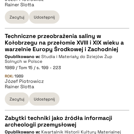
Rainer Slotta
Zacytuj
Udostępnij
Techniczne przeobrażenia saliny w
Kołobrzegu na przełomie XVIII i XIX wieku a
CZYSTY TEKST
warzelnie Europy Środkowej i Zachodniej
Opublikowano w:
Studia i Materiały do Dziejów Żup
Solnych w Polsce
pobierz cytat
1989 / Tom 15 / s. 199 - 223
ROK:
1989
Józef Piotrowicz
BIBTEX
Rainer Slotta
Zacytuj
Udostępnij
pobierz cytat
Zabytki techniki jako źródła informacji
archeologii przemysłowej
CZYSTY TEKST
Opublikowano w:
Kwartalnik Historii Kultury Materialnej