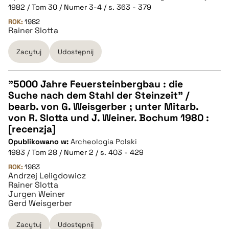
1982 / Tom 30 / Numer 3-4 / s. 363 - 379
pobierz cytat
ROK:
1982
Rainer Slotta
Zacytuj
Udostępnij
BIBTEX
pobierz cytat
"5000 Jahre Feuersteinbergbau : die
Suche nach dem Stahl der Steinzeit" /
CZYSTY TEKST
bearb. von G. Weisgerber ; unter Mitarb.
von R. Slotta und J. Weiner. Bochum 1980 :
[recenzja]
pobierz cytat
Opublikowano w:
Archeologia Polski
1983 / Tom 28 / Numer 2 / s. 403 - 429
BIBTEX
ROK:
1983
Andrzej Leligdowicz
Rainer Slotta
Jurgen Weiner
pobierz cytat
Gerd Weisgerber
Zacytuj
Udostępnij