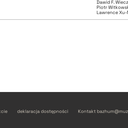
Dawid F. Wiec
Piotr Witkows
Lawrence Xu-
kcie
deklaracja dostępności
Kontakt
bazhum@muzh