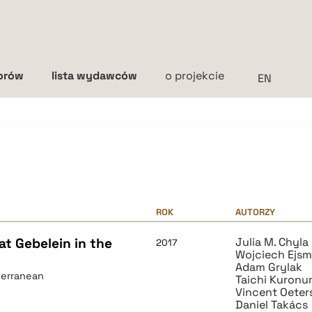
torów
lista wydawców
o projekcie
Interlinia
mała
średnia
duża
ROK
AUTORZY
at Gebelein in the
Julia M. Chyla
2017
Wojciech Ejs
Adam Grylak
terranean
Taichi Kuron
Vincent Oeter
Daniel Takács