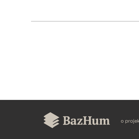
CZYSTY TEKST
BIBTEX
o proje