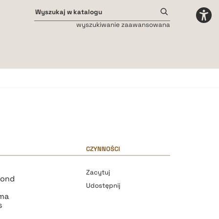
wyszukiwanie zaawansowana
Odstępy międzyliterowe
małe
średnie
duże
CZYNNOŚCI
Zacytuj
mond
Udostępnij
uma
s