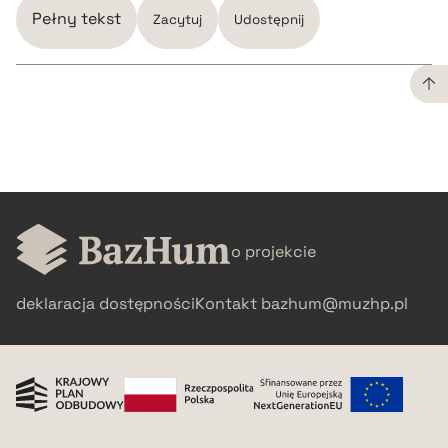
Pełny tekst
Zacytuj
Udostępnij
CZYSTY TEKST
pobierz cytat
BIBTEX
o projekcie
deklaracja dostępności
Kontakt
bazhum@muzhp.pl
pobierz cytat