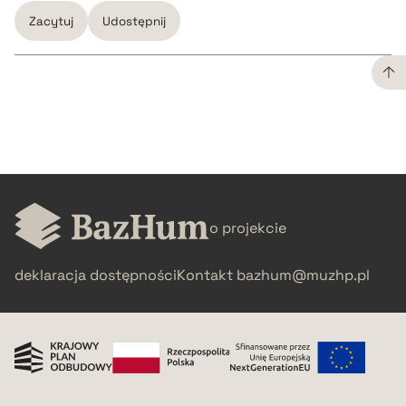
Zacytuj
Udostępnij
CZYSTY TEKST
pobierz cytat
BIBTEX
o projekcie
pobierz cytat
deklaracja dostępności
Kontakt
bazhum@muzhp.pl