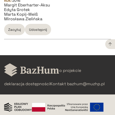
ROK:
2016
Margit Eberharter-Aksu
Edyta Grotek
Marta Kopij-Weiß
Mirosława Zielińska
Zacytuj
Udostępnij
CZYSTY TEKST
o projekcie
pobierz cytat
deklaracja dostępności
Kontakt
bazhum@muzhp.pl
BIBTEX
pobierz cytat