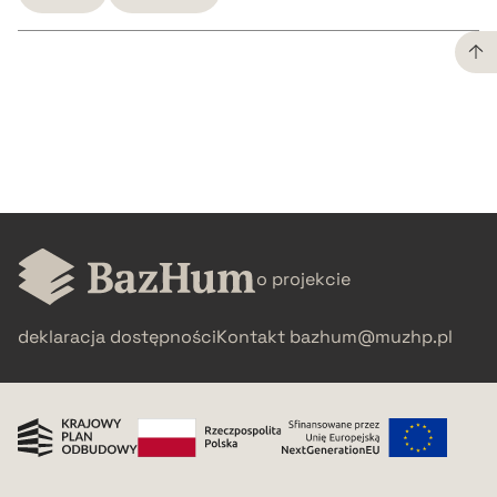
CZYSTY TEKST
pobierz cytat
BIBTEX
o projekcie
pobierz cytat
deklaracja dostępności
Kontakt
bazhum@muzhp.pl