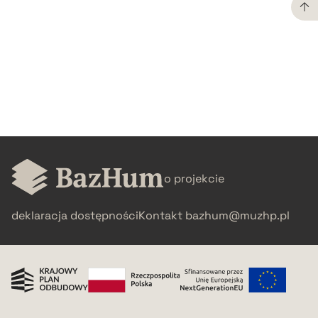
CZYSTY TEKST
pobierz cytat
BIBTEX
pobierz cytat
o projekcie
deklaracja dostępności
Kontakt
bazhum@muzhp.pl