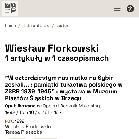
home
lista autorów
autor
Wiesław Florkowski
1 artykuły w 1 czasopismach
"W czterdziestym nas matko na Sybir
zesłali... : pamiątki tułactwa polskiego w
ZSRR 1939-1945" : wystawa w Muzeum
Piastów Śląskich w Brzegu
Opublikowano w:
Opolski Rocznik Muzealny
1992 / Tom 10 / s. 161 - 162
ROK:
1992
Wiesław Florkowski
Teresa Piasecka